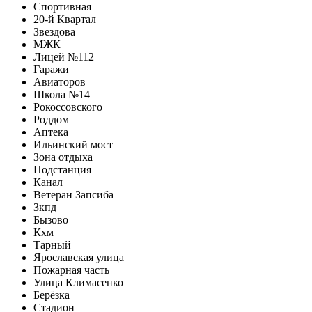
Спортивная
20-й Квартал
Звездова
МЖК
Лицей №112
Гаражи
Авиаторов
Школа №14
Рокосcовского
Роддом
Аптека
Ильинский мост
Зона отдыха
Подстанция
Канал
Ветеран Запсиба
Зкпд
Бызово
Кхм
Тарный
Ярославская улица
Пожарная часть
Улица Климасенко
Берёзка
Стадион