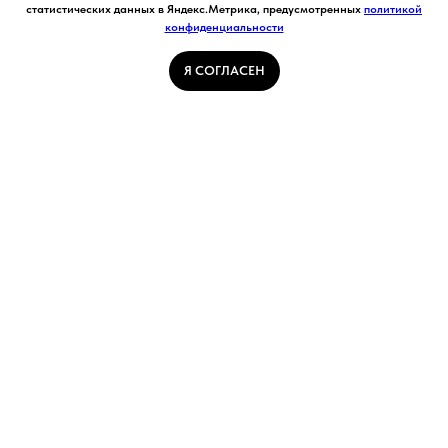
Ставя отметку "я согласен", я даю свое
статистических данных в Яндекс.Метрика, предусмотренных
политикой
согласие на обработку моих персональных
конфиденциальности
Я СОГЛАСЕН
данных в соответствии с законом №152-ФЗ
«О персональных данных» от 27.07.2006 и
принимаю условия Пользовательского
Я СОГЛАСЕН
соглашения
ГЛАВНАЯ СТРАНИЦА
ПОГОДА В КУЗБАССЕ
НОВОСТИ
АВТОРСКИЕ СТАТЬИ
СВЯЖИТЕСЬ С НАМИ
РАСПИСАНИЕ ТРАНСПОРТА
УСТАЛ ИСКАТЬ ВСЕ САМОЕ ИНТЕРЕСНОЕ? НАЖМИ И