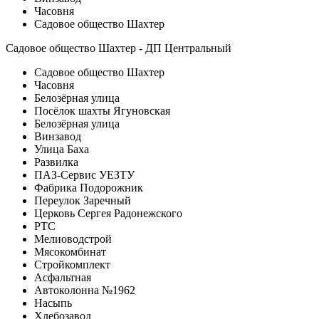
Часовня
Садовое общество Шахтер
Садовое общество Шахтер - ДП Центральный
Садовое общество Шахтер
Часовня
Белозёрная улица
Посёлок шахты Ягуновская
Белозёрная улица
Винзавод
Улица Баха
Развилка
ПАЗ-Сервис УЕЗТУ
Фабрика Подорожник
Переулок Заречный
Церковь Сергея Радонежского
РТС
Мелиоводстрой
Мясокомбинат
Стройкомплект
Асфальтная
Автоколонна №1962
Насыпь
Хлебозавод