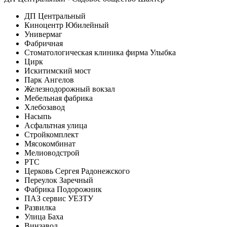
ДП Центральный
Киноцентр Юбилейный
Универмаг
Фабричная
Стоматологическая клиника фирма Улыбка
Цирк
Искитимский мост
Парк Ангелов
Железнодорожный вокзал
Мебельная фабрика
Хлебозавод
Насыпь
Асфальтная улица
Стройкомплект
Мясокомбинат
Мелиоводстрой
РТС
Церковь Сергея Радонежского
Переулок Заречный
Фабрика Подорожник
ПАЗ сервис УЕЗТУ
Развилка
Улица Баха
Винзавод