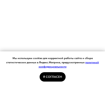
Согласие на обработку персональных данных.
Мы используем cookies для корректной работы сайта и сбора
Ставя отметку "я согласен", я даю свое
статистических данных в Яндекс.Метрика, предусмотренных
политикой
согласие на обработку моих персональных
конфиденциальности
Я СОГЛАСЕН
данных в соответствии с законом №152-ФЗ
«О персональных данных» от 27.07.2006 и
принимаю условия Пользовательского
Я СОГЛАСЕН
соглашения
ГЛАВНАЯ СТРАНИЦА