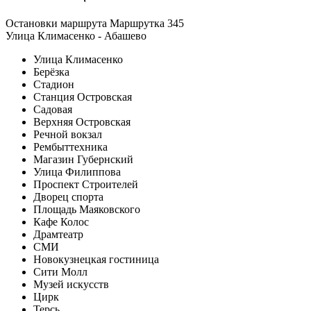
Остановки маршрута Маршрутка 345
Улица Климасенко - Абашево
Улица Климасенко
Берёзка
Стадион
Станция Островская
Садовая
Верхняя Островская
Речной вокзал
Рембыттехника
Магазин Губернский
Улица Филиппова
Проспект Строителей
Дворец спорта
Площадь Маяковского
Кафе Колос
Драмтеатр
СМИ
Новокузнецкая гостиница
Сити Молл
Музей искусств
Цирк
Терсь