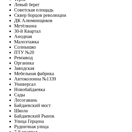
Левый берег
Советская площадь
Сквер борцов революции
ДК Алюминщиков
Метёлкина
30-й Квартал
Анодная
Малоэтажка
Солнышко
ПТУ №20
Ремзавод
Органика
Заводская
Мебельная фабрика
Автоколонна №1339
Универсал
Новобайдаевка
Сады
Лесогавань
Байдаевский мост
Школа
Байдаевский Рынок
Улица Герцена
Рудничная улица
7-й квартал