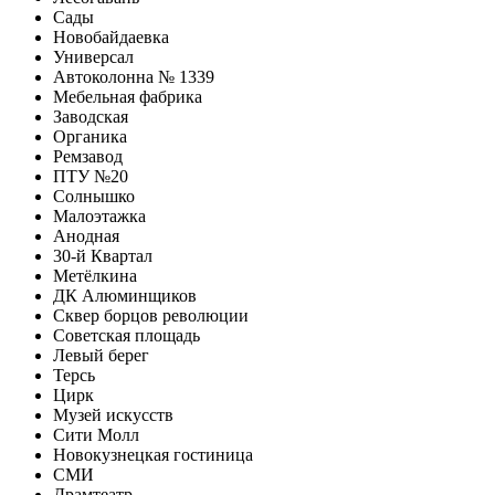
Сады
Новобайдаевка
Универсал
Автоколонна № 1339
Мебельная фабрика
Заводская
Органика
Ремзавод
ПТУ №20
Солнышко
Малоэтажка
Анодная
30-й Квартал
Метёлкина
ДК Алюминщиков
Сквер борцов революции
Советская площадь
Левый берег
Терсь
Цирк
Музей искусств
Сити Молл
Новокузнецкая гостиница
СМИ
Драмтеатр