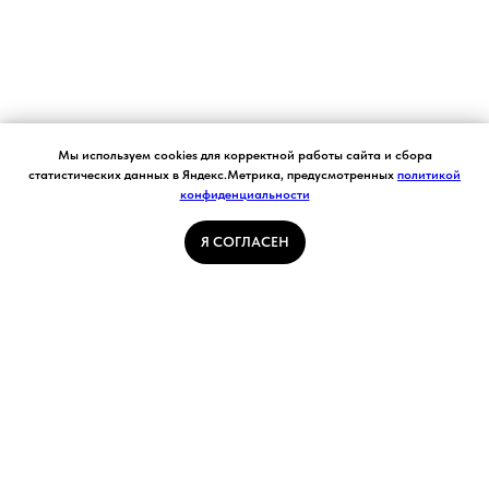
Согласие на обработку персональных данных.
Мы используем cookies для корректной работы сайта и сбора
Ставя отметку "я согласен", я даю свое
статистических данных в Яндекс.Метрика, предусмотренных
политикой
согласие на обработку моих персональных
конфиденциальности
Я СОГЛАСЕН
данных в соответствии с законом №152-ФЗ
«О персональных данных» от 27.07.2006 и
принимаю условия Пользовательского
Я СОГЛАСЕН
соглашения
ГЛАВНАЯ СТРАНИЦА
ПОГОДА В КУЗБАССЕ
НОВОСТИ
АВТОРСКИЕ СТАТЬИ