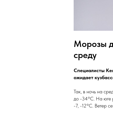
Морозы д
среду
Специалисты Кем
ожидает кузбасс
Так, в ночь на сре
до -34°C. На юге р
-7, -12°C. Ветер с