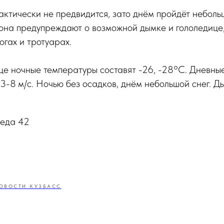
ктически не предвидится, зато днём пройдёт неболь
иона предупреждают о возможной дымке и гололедице
огах и тротуарах.
це ночные температуры составят -26, -28°C. Дневные:
3-8 м/с. Ночью без осадков, днём небольшой снег. Д
реда 42
ОВОСТИ КУЗБАСС