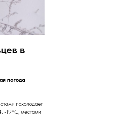
цев в
ая погода
местами похолодает
4, -19°C, местами