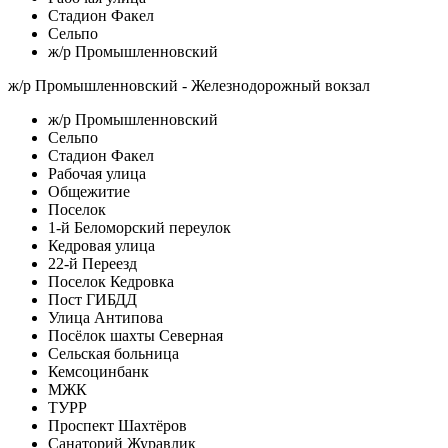
Стадион Факел
Сельпо
ж/р Промышленновский
ж/р Промышленновский - Железнодорожный вокзал
ж/р Промышленновский
Сельпо
Стадион Факел
Рабочая улица
Общежитие
Поселок
1-й Беломорский переулок
Кедровая улица
22-й Переезд
Поселок Кедровка
Пост ГИБДД
Улица Антипова
Посёлок шахты Северная
Сельская больница
Кемсоцинбанк
МЖК
ТУРР
Проспект Шахтёров
Санаторий Журавлик