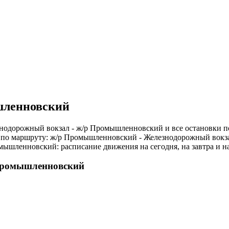
шленновский
нодорожный вокзал - ж/р Промышленновский и все остановки по
, по маршруту: ж/р Промышленновский - Железнодорожный вокз
ышленновский: расписание движения на сегодня, на завтра и н
 Промышленновский