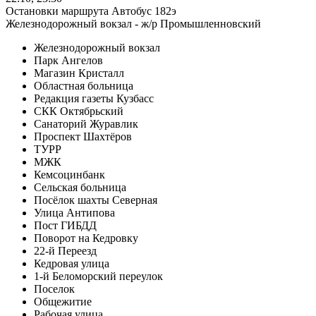
Остановки маршрута Автобус 182э
Железнодорожный вокзал - ж/р Промышленновский
Железнодорожный вокзал
Парк Ангелов
Магазин Кристалл
Областная больница
Редакция газеты Кузбасс
СКК Октябрьский
Санаторий Журавлик
Проспект Шахтёров
ТУРР
МЖК
Кемсоцинбанк
Сельская больница
Посёлок шахты Северная
Улица Антипова
Пост ГИБДД
Поворот на Кедровку
22-й Переезд
Кедровая улица
1-й Беломорский переулок
Поселок
Общежитие
Рабочая улица