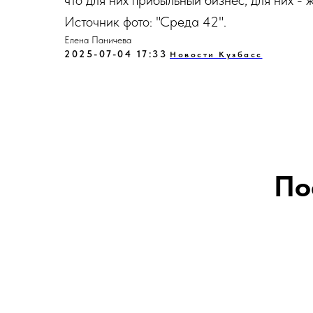
что для них прибыльный бизнес, для них - ж
Источник фото: "Среда 42".
Елена Паничева
2025-07-04 17:33
Новости Кузбасс
По