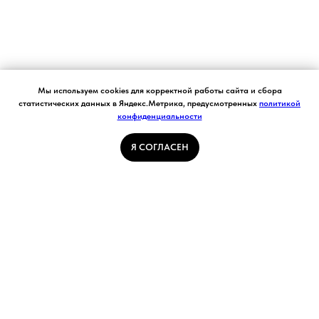
Согласие на обработку персональных данных.
Мы используем cookies для корректной работы сайта и сбора
Ставя отметку "я согласен", я даю свое
статистических данных в Яндекс.Метрика, предусмотренных
политикой
согласие на обработку моих персональных
конфиденциальности
Я СОГЛАСЕН
данных в соответствии с законом №152-ФЗ
«О персональных данных» от 27.07.2006 и
принимаю условия Пользовательского
Я СОГЛАСЕН
соглашения
ГЛАВНАЯ СТРАНИЦА
ПОГОДА В КУЗБАССЕ
НОВОСТИ
АВТОРСКИЕ СТАТЬИ