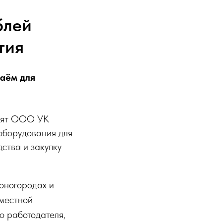
блей
тия
заём для
упят ООО УК
оборудования для
ства и закупку
оногородах и
 местной
о работодателя,