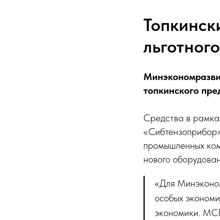
Топкинск
льготног
Минэкономразвит
топкинского пре
Средства в рамк
«Сибтензоприбор»
промышленных комп
нового оборудован
«Для Минэконом
особых экономи
экономики. МСП