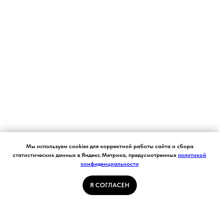
Согласие на обработку персональных данных.
Мы используем cookies для корректной работы сайта и сбора
Ставя отметку "я согласен", я даю свое
статистических данных в Яндекс.Метрика, предусмотренных
политикой
согласие на обработку моих персональных
конфиденциальности
Я СОГЛАСЕН
данных в соответствии с законом №152-ФЗ
«О персональных данных» от 27.07.2006 и
принимаю условия Пользовательского
Я СОГЛАСЕН
соглашения