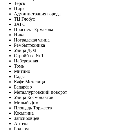
Терсь
Цирк
Администрация города
ТЦ Глобус
ЗАГС
Проспект Ермакова
Ника
Ноградская улица
Рембыттехника
Улица ДОЗ
Стройбаза № 1
Набережная
Томь
Митино
Сады
Кафе Метелица
Бедарёво
Металлурговский поворот
Улица Космонавтов
Милый Дом
Площадь Торжеств
Косыгина
Запсибовцев
Аптека
Роддом