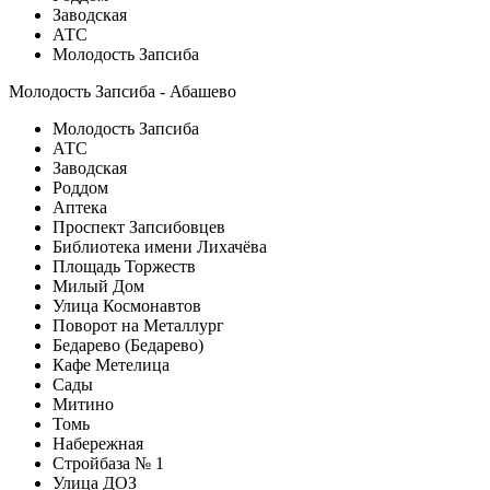
Заводская
АТС
Молодость Запсиба
Молодость Запсиба - Абашево
Молодость Запсиба
АТС
Заводская
Роддом
Аптека
Проспект Запсибовцев
Библиотека имени Лихачёва
Площадь Торжеств
Милый Дом
Улица Космонавтов
Поворот на Металлург
Бедарево (Бедарево)
Кафе Метелица
Сады
Митино
Томь
Набережная
Стройбаза № 1
Улица ДОЗ