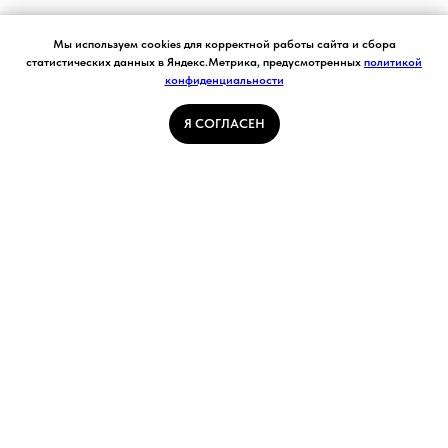
Согласие на обработку персональных данных.
Мы используем cookies для корректной работы сайта и сбора
Ставя отметку "я согласен", я даю свое
статистических данных в Яндекс.Метрика, предусмотренных
политикой
согласие на обработку моих персональных
конфиденциальности
Я СОГЛАСЕН
данных в соответствии с законом №152-ФЗ
«О персональных данных» от 27.07.2006 и
принимаю условия Пользовательского
Я СОГЛАСЕН
соглашения
ГЛАВНАЯ СТРАНИЦА
ПОГОДА В КУЗБАССЕ
НОВОСТИ
АВТОРСКИЕ СТАТЬИ
СВЯЖИТЕСЬ С НАМИ
РАСПИСАНИЕ ТРАНСПОРТА