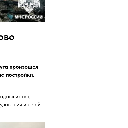
ово
руга произошёл
е постройки.
адавших нет.
удования и сетей