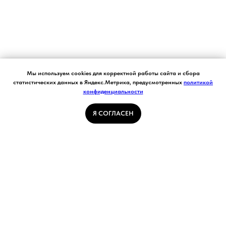
Согласие на обработку персональных данных.
Мы используем cookies для корректной работы сайта и сбора
Ставя отметку "я согласен", я даю свое
статистических данных в Яндекс.Метрика, предусмотренных
политикой
согласие на обработку моих персональных
конфиденциальности
Я СОГЛАСЕН
данных в соответствии с законом №152-ФЗ
«О персональных данных» от 27.07.2006 и
принимаю условия Пользовательского
Я СОГЛАСЕН
соглашения
ГЛАВНАЯ СТРАНИЦА
ПОГОДА В КУЗБАССЕ
НОВОСТИ
АВТОРСКИЕ СТАТЬИ