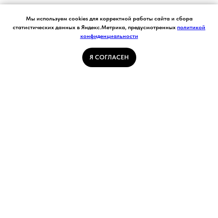
Согласие на обработку персональных данных.
Мы используем cookies для корректной работы сайта и сбора
Ставя отметку "я согласен", я даю свое
статистических данных в Яндекс.Метрика, предусмотренных
политикой
согласие на обработку моих персональных
конфиденциальности
Я СОГЛАСЕН
данных в соответствии с законом №152-ФЗ
«О персональных данных» от 27.07.2006 и
принимаю условия Пользовательского
Я СОГЛАСЕН
соглашения
ГЛАВНАЯ СТРАНИЦА
ПОГОДА В КУЗБАССЕ
НОВОСТИ
АВТОРСКИЕ СТАТЬИ
СВЯЖИТЕСЬ С НАМИ
РАСПИСАНИЕ ТРАНСПОРТА