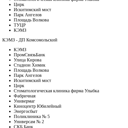
Цирк
Искитимский мост
Парк Ангелов
Площадь Волкова
ТУЦР
КЭМЗ
КЭМЗ - ДП Комсомольский
КЭМЗ
ПромСвязьБанк
Улица Кирова
Стадион Химик
Площадь Волкова
Парк Ангелов
Искитимский мост
Цирк
Стоматологическая клиника фирма Улыбка
Фабричная
Универмаг
Киноцентр Юбилейный
Энергосбыт
Поликлиника № 5
Универсам № 2
СКБ Банк