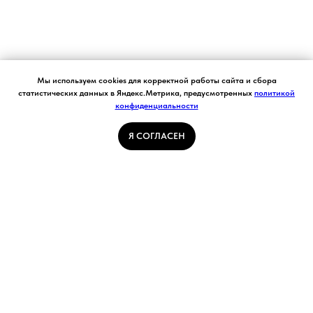
Согласие на обработку персональных данных.
Мы используем cookies для корректной работы сайта и сбора
Ставя отметку "я согласен", я даю свое
статистических данных в Яндекс.Метрика, предусмотренных
политикой
согласие на обработку моих персональных
конфиденциальности
Я СОГЛАСЕН
данных в соответствии с законом №152-ФЗ
«О персональных данных» от 27.07.2006 и
принимаю условия Пользовательского
Я СОГЛАСЕН
соглашения
ГЛАВНАЯ СТРАНИЦА
ПОГОДА В КУЗБАССЕ
НОВОСТИ
АВТОРСКИЕ СТАТЬИ