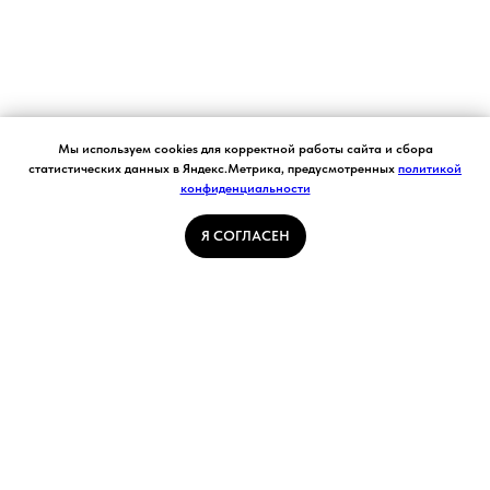
Согласие на обработку персональных данных.
Мы используем cookies для корректной работы сайта и сбора
Ставя отметку "я согласен", я даю свое
статистических данных в Яндекс.Метрика, предусмотренных
политикой
согласие на обработку моих персональных
конфиденциальности
Я СОГЛАСЕН
данных в соответствии с законом №152-ФЗ
«О персональных данных» от 27.07.2006 и
принимаю условия Пользовательского
Я СОГЛАСЕН
соглашения
ГЛАВНАЯ СТРАНИЦА
ПОГОДА В КУЗБАССЕ
НОВОСТИ
АВТОРСКИЕ СТАТЬИ