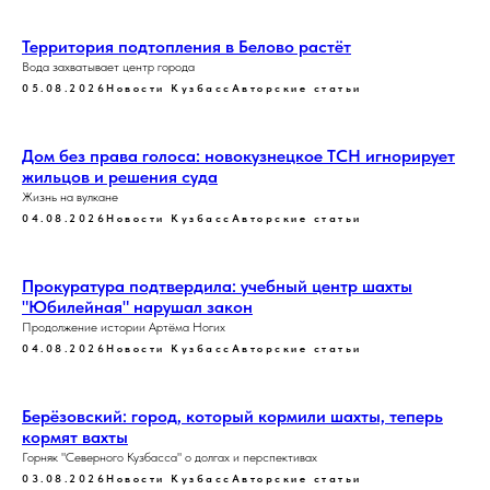
Территория подтопления в Белово растёт
Вода захватывает центр города
05.08.2026
Новости Кузбасс
Авторские статьи
Дом без права голоса: новокузнецкое ТСН игнорирует
жильцов и решения суда
Жизнь на вулкане
04.08.2026
Новости Кузбасс
Авторские статьи
Прокуратура подтвердила: учебный центр шахты
"Юбилейная" нарушал закон
Продолжение истории Артёма Ногих
04.08.2026
Новости Кузбасс
Авторские статьи
Берёзовский: город, который кормили шахты, теперь
кормят вахты
Горняк "Северного Кузбасса" о долгах и перспективах
03.08.2026
Новости Кузбасс
Авторские статьи