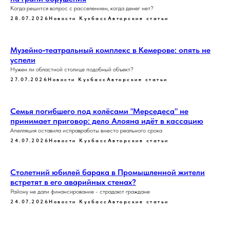
Когда решится вопрос с расселением, когда денег нет?
28.07.2026
Новости Кузбасс
Авторские статьи
Музейно‑театральный комплекс в Кемерове: опять не
успели
Нужен ли областной столице подобный объект?
27.07.2026
Новости Кузбасс
Авторские статьи
Семья погибшего под колёсами "Мерседеса" не
принимает приговор: дело Алояна идёт в кассацию
Апелляция оставила исправработы вместо реального срока
24.07.2026
Новости Кузбасс
Авторские статьи
Столетний юбилей барака в Промышленной жители
встретят в его аварийных стенах?
Району не дали финансирование - страдают граждане
24.07.2026
Новости Кузбасс
Авторские статьи