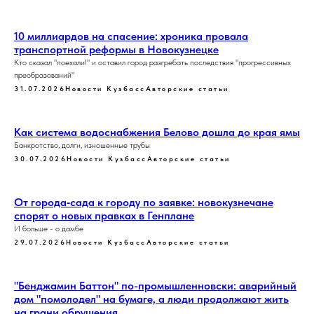
10 миллиардов на спасение: хроника провала
транспортной реформы в Новокузнецке
Кто сказал "поехали!" и оставил город разгребать последствия "прогрессивных
преобразований"
31.07.2026
Новости Кузбасс
Авторские статьи
Как система водоснабжения Белово дошла до края ямы
Банкротство, долги, изношенные трубы
30.07.2026
Новости Кузбасс
Авторские статьи
От города‑сада к городу по заявке: новокузнечане
спорят о новых правках в Генплане
И больше - о дамбе
29.07.2026
Новости Кузбасс
Авторские статьи
"Бенджамин Баттон" по-промышленновски: аварийный
дом "помолодел" на бумаге, а люди продолжают жить
на грани обрушения