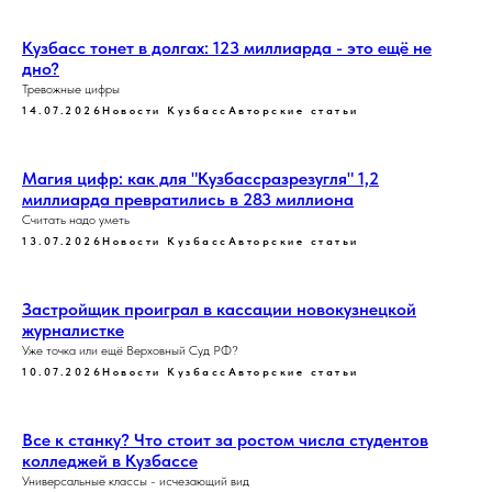
Кузбасс тонет в долгах: 123 миллиарда - это ещё не
дно?
Тревожные цифры
14.07.2026
Новости Кузбасс
Авторские статьи
Магия цифр: как для "Кузбассразрезугля" 1,2
миллиарда превратились в 283 миллиона
Считать надо уметь
13.07.2026
Новости Кузбасс
Авторские статьи
Застройщик проиграл в кассации новокузнецкой
журналистке
Уже точка или ещё Верховный Суд РФ?
10.07.2026
Новости Кузбасс
Авторские статьи
Все к станку? Что стоит за ростом числа студентов
колледжей в Кузбассе
Универсальные классы - исчезающий вид