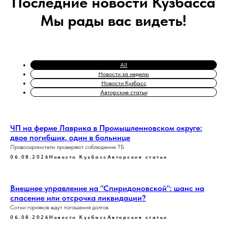
Последние новости Кузбасса
Мы рады вас видеть!
All
Новости за неделю
Новости Кузбасс
Авторские статьи
ЧП на ферме Лаврика в Промышленновском округе:
двое погибших, один в больнице
Правоохранители проверяют соблюдение ТБ
06.08.2026
Новости Кузбасс
Авторские статьи
Внешнее управление на "Спиридоновской": шанс на
спасение или отсрочка ликвидации?
Сотни горняков ждут погашения долгов
06.08.2026
Новости Кузбасс
Авторские статьи