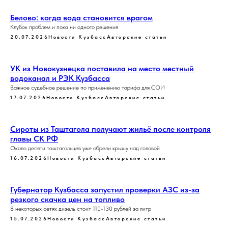
Белово: когда вода становится врагом
Клубок проблем и пока ни одного решения
20.07.2026
Новости Кузбасс
Авторские статьи
УК из Новокузнецка поставила на место местный
водоканал и РЭК Кузбасса
Важное судебное решение по применению тарифа для СОИ
17.07.2026
Новости Кузбасс
Авторские статьи
Сироты из Таштагола получают жильё после контроля
главы СК РФ
Около десяти таштагольцев уже обрели крышу над головой
16.07.2026
Новости Кузбасс
Авторские статьи
Губернатор Кузбасса запустил проверки АЗС из-за
резкого скачка цен на топливо
В некоторых сетях дизель стоит 110-130 рублей за литр
15.07.2026
Новости Кузбасс
Авторские статьи