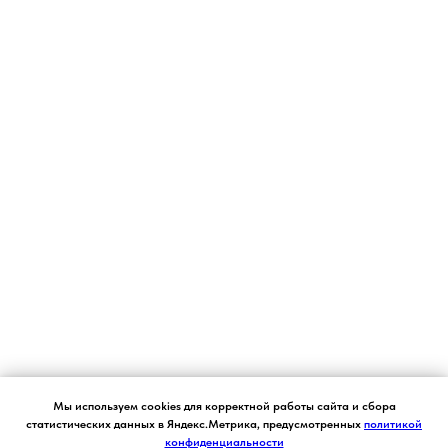
Согласие на обработку персональных данных.
Мы используем cookies для корректной работы сайта и сбора
Ставя отметку "я согласен", я даю свое
статистических данных в Яндекс.Метрика, предусмотренных
политикой
согласие на обработку моих персональных
конфиденциальности