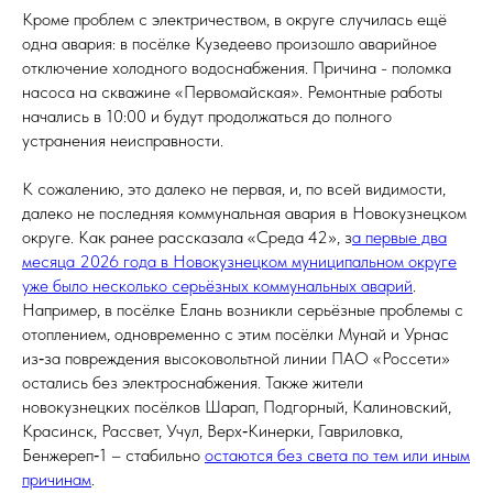
Кроме проблем с электричеством, в округе случилась ещё
одна авария: в посёлке Кузедеево произошло аварийное
отключение холодного водоснабжения. Причина - поломка
насоса на скважине «Первомайская». Ремонтные работы
начались в 10:00 и будут продолжаться до полного
устранения неисправности.
К сожалению, это далеко не первая, и, по всей видимости,
далеко не последняя коммунальная авария в Новокузнецком
округе. Как ранее рассказала «Среда 42», з
а первые два
месяца 2026 года в Новокузнецком муниципальном округе
уже было несколько серьёзных коммунальных аварий
.
Например, в посёлке Елань возникли серьёзные проблемы с
отоплением, одновременно с этим посёлки Мунай и Урнас
из‑за повреждения высоковольтной линии ПАО «Россети»
остались без электроснабжения. Также жители
новокузнецких посёлков Шарап, Подгорный, Калиновский,
Красинск, Рассвет, Учул, Верх‑Кинерки, Гавриловка,
Бенжереп‑1 – стабильно
остаются без света по тем или иным
причинам
.