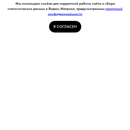
Согласие на обработку персональных данных.
Мы используем cookies для корректной работы сайта и сбора
Ставя отметку "я согласен", я даю свое
статистических данных в Яндекс.Метрика, предусмотренных
политикой
согласие на обработку моих персональных
конфиденциальности
Я СОГЛАСЕН
данных в соответствии с законом №152-ФЗ
«О персональных данных» от 27.07.2006 и
принимаю условия Пользовательского
Я СОГЛАСЕН
соглашения
ГЛАВНАЯ СТРАНИЦА
ПОГОДА В КУЗБАССЕ
НОВОСТИ
АВТОРСКИЕ СТАТЬИ
СВЯЖИТЕСЬ С НАМИ
РАСПИСАНИЕ ТРАНСПОРТА