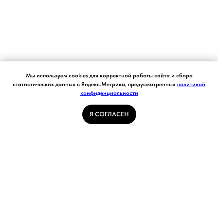
Согласие на обработку персональных данных.
Мы используем cookies для корректной работы сайта и сбора
Ставя отметку "я согласен", я даю свое
статистических данных в Яндекс.Метрика, предусмотренных
политикой
согласие на обработку моих персональных
конфиденциальности
Я СОГЛАСЕН
данных в соответствии с законом №152-ФЗ
«О персональных данных» от 27.07.2006 и
принимаю условия Пользовательского
Я СОГЛАСЕН
соглашения
ГЛАВНАЯ СТРАНИЦА
ПОГОДА В КУЗБАССЕ
НОВОСТИ
АВТОРСКИЕ СТАТЬИ