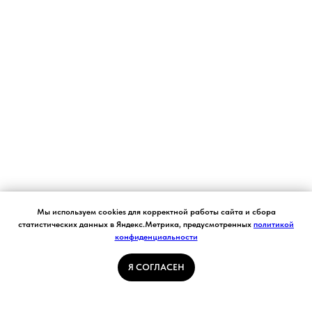
Согласие на обработку персональных данных.
Мы используем cookies для корректной работы сайта и сбора
Ставя отметку "я согласен", я даю свое
статистических данных в Яндекс.Метрика, предусмотренных
политикой
согласие на обработку моих персональных
конфиденциальности
Я СОГЛАСЕН
данных в соответствии с законом №152-ФЗ
«О персональных данных» от 27.07.2006 и
принимаю условия Пользовательского
Я СОГЛАСЕН
соглашения