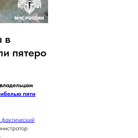
 в
ли пятеро
 владельцам
гибелью пяти
и фактический
инистратор
.