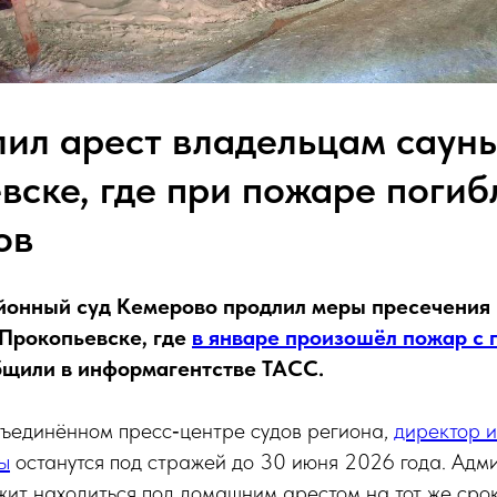
лил арест владельцам сауны
вске, где при пожаре погиб
ов
йонный суд Кемерово продлил меры пресечения
 Прокопьевске, где
в январе произошёл пожар с 
бщили в информагентстве ТАСС.
бъединённом пресс‑центре судов региона,
директор 
ы
останутся под стражей до 30 июня 2026 года. Адм
ит находиться под домашним арестом на тот же срок