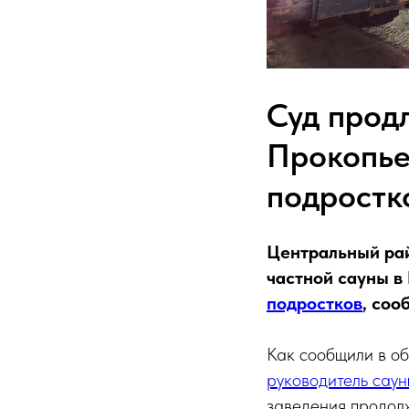
Суд прод
Прокопье
подростк
Центральный ра
частной сауны в
подростков
, соо
Как сообщили в о
руководитель саун
заведения продолж