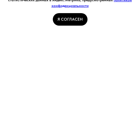
статистических данных в Яндекс.Метрика, предусмотренных
политикой
согласие на обработку моих персональных
конфиденциальности
Я СОГЛАСЕН
данных в соответствии с законом №152-ФЗ
«О персональных данных» от 27.07.2006 и
принимаю условия Пользовательского
Я СОГЛАСЕН
соглашения
ГЛАВНАЯ СТРАНИЦА
ПОГОДА В КУЗБАССЕ
НОВОСТИ
АВТОРСКИЕ СТАТЬИ
СВЯЖИТЕСЬ С НАМИ
РАСПИСАНИЕ ТРАНСПОРТА
УСТАЛ ИСКАТЬ ВСЕ САМОЕ ИНТЕРЕСНОЕ? НАЖМИ И