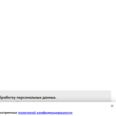
Back to top
бработку персональных данных.
 согласен", я даю свое согласие на
рсональных данных в соответствии с
Я СОГЛАСЕН
смотренных
политикой конфиденциальности
 персональных данных» от 27.07.2006