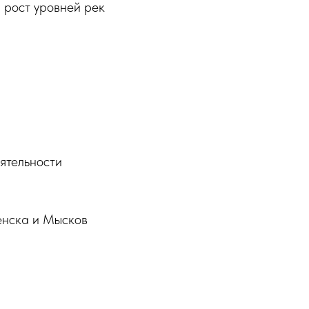
 рост уровней рек
еятельности
енска и Мысков