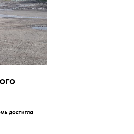
ого
омь достигла