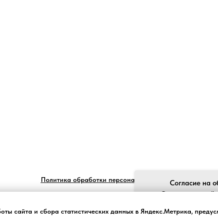
Политика обработки персональных данных
Согласие на о
Ставя отметку "я
обработку моих пе
боты сайта и сбора статистических данных в Яндекс.Метрика, преду
законом №152-ФЗ «О