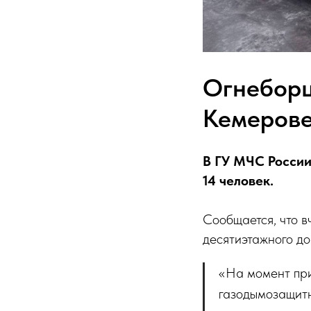
Огнеборц
Кемеров
В ГУ МЧС России
14 человек.
Сообщается, что в
десятиэтажного до
«На момент при
газодымозащитн