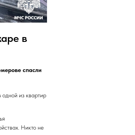
жаре в
емерове спасли
в одной из квартир
ья
йствах. Никто не