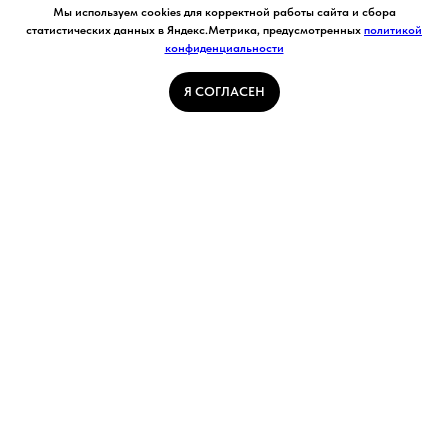
Согласие на обработку персональных данных.
Мы используем cookies для корректной работы сайта и сбора
Ставя отметку "я согласен", я даю свое
статистических данных в Яндекс.Метрика, предусмотренных
политикой
согласие на обработку моих персональных
конфиденциальности
Я СОГЛАСЕН
данных в соответствии с законом №152-ФЗ
«О персональных данных» от 27.07.2006 и
принимаю условия Пользовательского
Я СОГЛАСЕН
соглашения
ГЛАВНАЯ СТРАНИЦА
ПОГОДА В КУЗБАССЕ
НОВОСТИ
АВТОРСКИЕ СТАТЬИ
СВЯЖИТЕСЬ С НАМИ
РАСПИСАНИЕ ТРАНСПОРТА