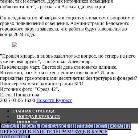
темно, так и остаётся. Других источников освещения
поблизости нет", - рассказал Александр редакции.
Он неоднократно обращался в соцсетях к властям с вопросом о
сроках подключения освещения. Администрация Беловского
городского округа заверяла, что работы будут завершены до
конца 2024 года.
"Прошёл январь, я вновь задал тот же вопрос, но теперь на него
уже не реагируют", - посетовал Александр.
На календаре март. Световой день становится длиннее.
Возможно, расчёт на естественное освещение? Или на
пережитые грамотеинцами десятилетия без тротуара и фонарей?
Поинтересуемся в администрации БГО.
Источник фото: "Среда 42".
Елена Понкратова
2025-03-06 16:00
Новости Кузбасс
ГЛАВНАЯ СТРАНИЦА
ПОГОДА В КУЗБАССЕ
НОВОСТИ
УСТАЛ ИСКАТЬ ВСЕ САМОЕ ИНТЕРЕСНОЕ? НАЖМИ И
АВТОРСКИЕ СТАТЬИ
ПЕРЕХОДИ В НАШ ТЕЛЕГРАМ! БУДЬ В КУРСЕ
СВЯЖИТЕСЬ С НАМИ
НОВОСТЕЙ!