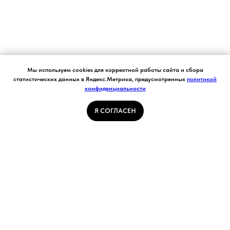
Согласие на обработку персональных данных.
Мы используем cookies для корректной работы сайта и сбора
Ставя отметку "я согласен", я даю свое
статистических данных в Яндекс.Метрика, предусмотренных
политикой
согласие на обработку моих персональных
конфиденциальности
Я СОГЛАСЕН
данных в соответствии с законом №152-ФЗ
«О персональных данных» от 27.07.2006 и
принимаю условия Пользовательского
Я СОГЛАСЕН
соглашения
ГЛАВНАЯ СТРАНИЦА
ПОГОДА В КУЗБАССЕ
НОВОСТИ
АВТОРСКИЕ СТАТЬИ