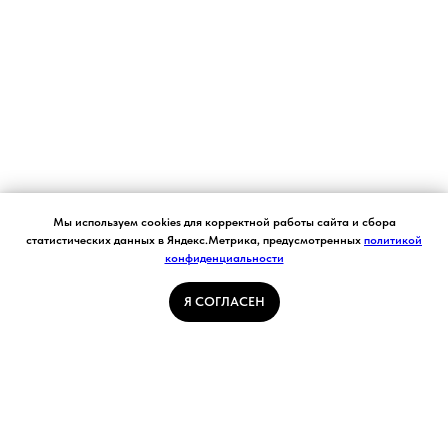
Согласие на обработку персональных данных.
Мы используем cookies для корректной работы сайта и сбора
Ставя отметку "я согласен", я даю свое
статистических данных в Яндекс.Метрика, предусмотренных
политикой
согласие на обработку моих персональных
конфиденциальности
Я СОГЛАСЕН
данных в соответствии с законом №152-ФЗ
«О персональных данных» от 27.07.2006 и
принимаю условия Пользовательского
Я СОГЛАСЕН
соглашения
ГЛАВНАЯ СТРАНИЦА
ПОГОДА В КУЗБАССЕ