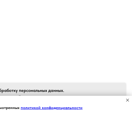
Back to top
бработку персональных данных.
 согласен", я даю свое согласие на
рсональных данных в соответствии с
Я СОГЛАСЕН
смотренных
политикой конфиденциальности
 персональных данных» от 27.07.2006
вия Пользовательского соглашения