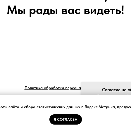
Мы рады вас видеть!
Политика обработки персональных данных
Согласие на о
Ставя отметку "я
обработку моих пе
боты сайта и сбора статистических данных в Яндекс.Метрика, преду
законом №152-ФЗ «О
и принимаю усло
Я СОГЛАСЕН
Tilda
Made on