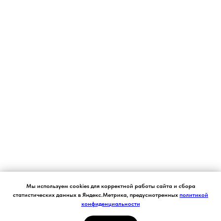
Согласие на обработку персональных данных.
Мы используем cookies для корректной работы сайта и сбора
Ставя отметку "я согласен", я даю свое
статистических данных в Яндекс.Метрика, предусмотренных
политикой
согласие на обработку моих персональных
конфиденциальности
Я СОГЛАСЕН
данных в соответствии с законом №152-ФЗ
«О персональных данных» от 27.07.2006 и