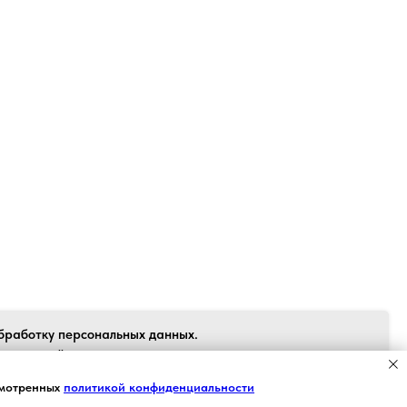
Back to top
бработку персональных данных.
 согласен", я даю свое согласие на
рсональных данных в соответствии с
Я СОГЛАСЕН
смотренных
политикой конфиденциальности
 персональных данных» от 27.07.2006