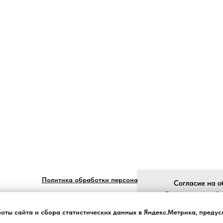
Политика обработки персональных данных
Согласие на о
Ставя отметку "я
обработку моих пе
боты сайта и сбора статистических данных в Яндекс.Метрика, преду
законом №152-ФЗ «О