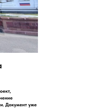
а
оект,
нение
и. Документ уже