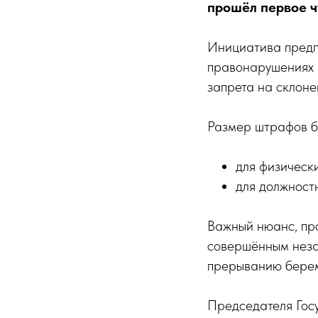
прошёл первое ч
Инициатива предп
правонарушениях в
запрета на склоне
Размер штрафов б
для физически
для должност
Важный нюанс, пр
совершённым незав
прерыванию берем
Председателя Гос