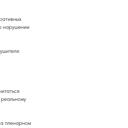
ративных
 о нарушении
ушителя:
читаться
 реальному
на пленарном