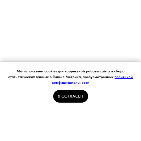
Согласие на обработку персональных данных.
Мы используем cookies для корректной работы сайта и сбора
Ставя отметку "я согласен", я даю свое
статистических данных в Яндекс.Метрика, предусмотренных
политикой
согласие на обработку моих персональных
конфиденциальности
Я СОГЛАСЕН
данных в соответствии с законом №152-ФЗ
«О персональных данных» от 27.07.2006 и
принимаю условия Пользовательского
Я СОГЛАСЕН
соглашения
ГЛАВНАЯ СТРАНИЦА
ПОГОДА В КУЗБАССЕ