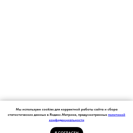
Согласие на обработку персональных данных.
Мы используем cookies для корректной работы сайта и сбора
Ставя отметку "я согласен", я даю свое
статистических данных в Яндекс.Метрика, предусмотренных
политикой
согласие на обработку моих персональных
конфиденциальности
Я СОГЛАСЕН
данных в соответствии с законом №152-ФЗ
«О персональных данных» от 27.07.2006 и
принимаю условия Пользовательского
Я СОГЛАСЕН