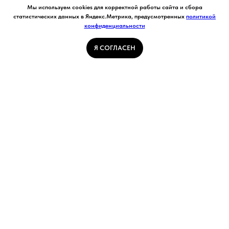
Согласие на обработку персональных данных.
Мы используем cookies для корректной работы сайта и сбора
Ставя отметку "я согласен", я даю свое
статистических данных в Яндекс.Метрика, предусмотренных
политикой
согласие на обработку моих персональных
конфиденциальности
Я СОГЛАСЕН
данных в соответствии с законом №152-ФЗ
«О персональных данных» от 27.07.2006 и
принимаю условия Пользовательского
Я СОГЛАСЕН
соглашения
ГЛАВНАЯ СТРАНИЦА
ПОГОДА В КУЗБАССЕ
НОВОСТИ
АВТОРСКИЕ СТАТЬИ
СВЯЖИТЕСЬ С НАМИ
РАСПИСАНИЕ ТРАНСПОРТА