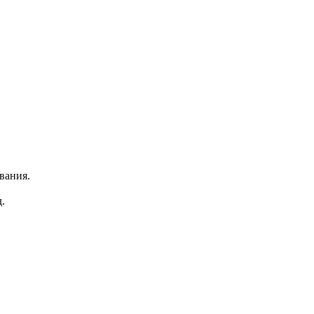
вания.
.