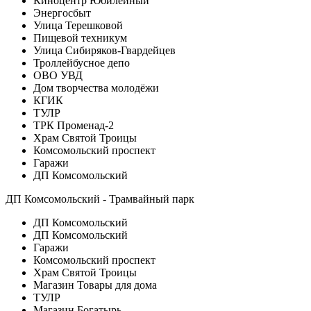
Киноцентр Юбилейный
Энергосбыт
Улица Терешковой
Пищевой техникум
Улица Сибиряков-Гвардейцев
Троллейбусное депо
ОВО УВД
Дом творчества молодёжи
КГИК
ТУЛР
ТРК Променад-2
Храм Святой Троицы
Комсомольский проспект
Гаражи
ДП Комсомольский
ДП Комсомольский - Трамвайный парк
ДП Комсомольский
ДП Комсомольский
Гаражи
Комсомольский проспект
Храм Святой Троицы
Магазин Товары для дома
ТУЛР
Магазин Богатырь