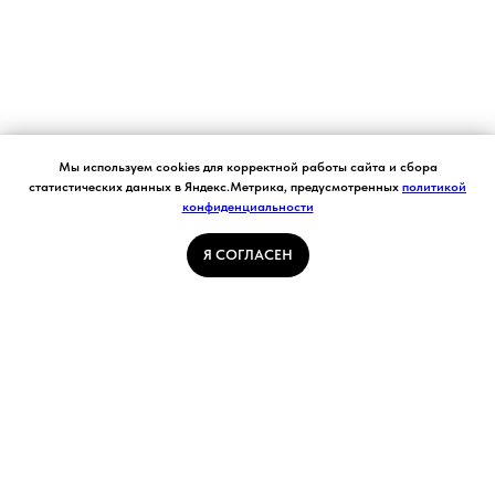
Согласие на обработку персональных данных.
Мы используем cookies для корректной работы сайта и сбора
Ставя отметку "я согласен", я даю свое
статистических данных в Яндекс.Метрика, предусмотренных
политикой
согласие на обработку моих персональных
конфиденциальности
Я СОГЛАСЕН
данных в соответствии с законом №152-ФЗ
«О персональных данных» от 27.07.2006 и
принимаю условия Пользовательского
Я СОГЛАСЕН
соглашения
ГЛАВНАЯ СТРАНИЦА
ПОГОДА В КУЗБАССЕ
НОВОСТИ
АВТОРСКИЕ СТАТЬИ