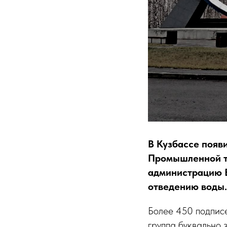
В Кузбассе появ
Промышленной т
администрацию Б
отведению воды.
Более 450 подписе
группа буквально 