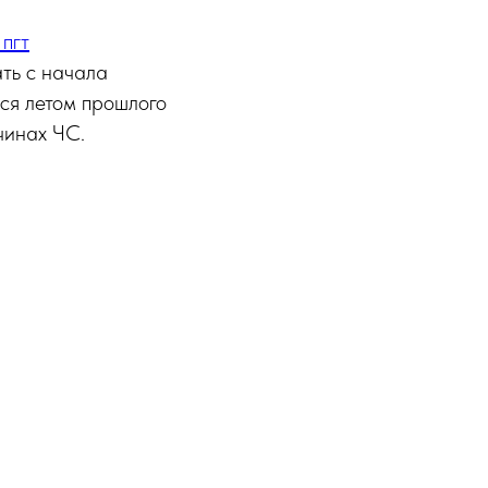
 пгт
ать с начала
ся летом прошлого
чинах ЧС.