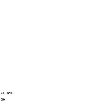
м серию
чан.