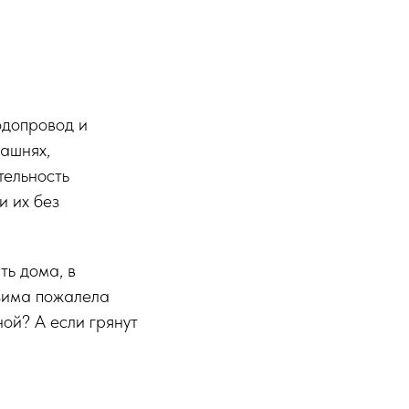
одопровод и
башнях,
тельность
и их без
ть дома, в
 зима пожалела
ой? А если грянут