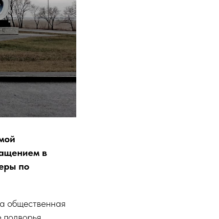
емой
ращением в
еры по
ла общественная
е подворья