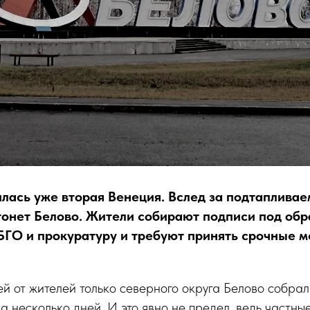
илась уже вторая Венеция. Вслед за подтаплива
онет Белово. Жители собирают подписи под об
ГО и прокуратуру и требуют принять срочные м
й от жителей только северного округа Белово собра
за несколько дней. И это явно не предел, ведь частны