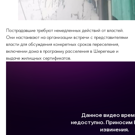
Пострадавшие требуют немедленных действий от властей.
Они настаивают на организации встречи с представителями
власти для обсуждения конкретных сроков переселения,
включении дома в программу расселения в Шерегеше и
выдаче жилищных сертификатов.