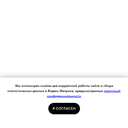
Согласие на обработку персональных данных.
Мы используем cookies для корректной работы сайта и сбора
Ставя отметку "я согласен", я даю свое
статистических данных в Яндекс.Метрика, предусмотренных
политикой
согласие на обработку моих персональных
конфиденциальности
Я СОГЛАСЕН
данных в соответствии с законом №152-ФЗ
«О персональных данных» от 27.07.2006 и
принимаю условия Пользовательского
Я СОГЛАСЕН
соглашения