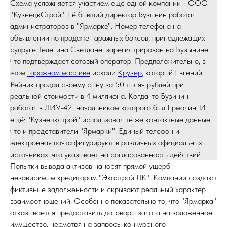
Схема усложняется участием ещё одной компании - ООО
"КузнецкСтрой". Её бывший директор Бузынин работал
администраторов в "Ярмарке". Номер телефона на
объявлении по продаже гаражных боксов, принадлежащих
супруге Телегина Светлане, зарегистрирован на Бузынине,
что подтверждает сотовый оператор. Предположительно, в
этом
гаражном массиве
искали
Крузер
, который Евгений
Рейник продал своему сыну за 50 тысяч рублей при
реальной стоимости в 4 миллиона. Когда-то Бузинин
работал в ЛИУ-42, начальником которого был Ермолин. И
ещё: "Кузнецкстрой" использовал те же контактные данные,
что и представители "Ярмарки". Единый телефон и
электронная почта фигурируют в различных официальных
источниках, что указывает на согласованность действий.
Попытки вывода активов наносят прямой ущерб
независимым кредиторам "Экострой ЛК". Компании создают
фиктивные задолженности и скрывают реальный характер
взаимоотношений. Особенно показательно то, что "Ярмарка"
отказывается предоставить договоры залога на заложенное
имущество, несмотря на запросы конкурсного